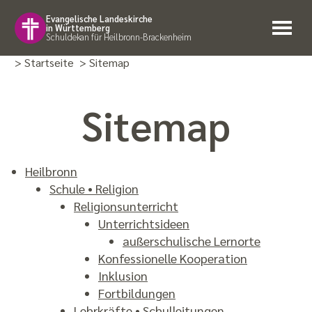
Evangelische Landeskirche
in Württemberg
Schuldekan für Heilbronn-Brackenheim
> Startseite
> Sitemap
Sitemap
Heilbronn
Schule • Religion
Religions­unterricht
Unterrichtsideen
außer­schulische Lernorte
Konfes­sionelle Koopera­tion
Inklusion
Fortbildungen
Lehrkräfte • Schulleitungen