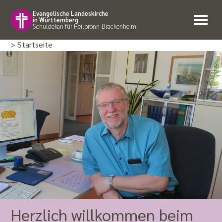
Evangelische Landeskirche
in Württemberg
Schuldekan für Heilbronn-Brackenheim
> Startseite
Herzlich willkommen beim
Mit Herz für die Seele der